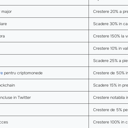
r major
Crestere 20% a pre
iare
Scadere 30% in cap
bra
Crestere 150% la v
Crestere 10% in val
Scadere 25% a pie
re
pentru criptomonede
Crestere de 50% in
lockchain
Scadere 15% in pre
incluse in Twitter
Crestere notabila i
Crestere de 5% pe
ucces
Crestere 100% in ca