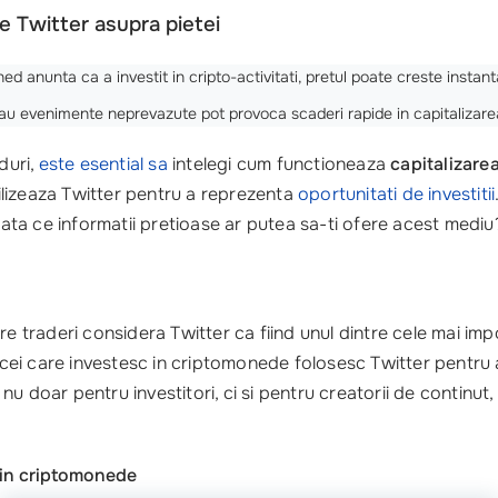
le Twitter asupra pietei
ed anunta ca a investit in cripto-activitati, pretul poate creste instan
au evenimente neprevazute pot provoca scaderi rapide in capitalizarea
duri,
este esential sa
intelegi cum functioneaza
capitalizare
utilizeaza Twitter pentru a reprezenta
oportunitati de investitii
odata ce informatii pretioase ar putea sa-ti ofere acest mediu
re traderi considera Twitter ca fiind unul dintre cele mai im
re cei care investesc in criptomonede folosesc Twitter pentru
u doar pentru investitori, ci si pentru creatorii de continut
or in criptomonede