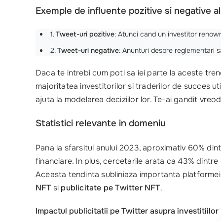
Exemple de influente pozitive si negative a
1.
Tweet-uri pozitive
: Atunci cand un investitor renown
2.
Tweet-uri negative
: Anunturi despre reglementari s
Daca te intrebi cum poti sa iei parte la aceste tren
majoritatea investitorilor si traderilor de succes 
ajuta la modelarea deciziilor lor. Te-ai gandit vre
Statistici relevante in domeniu
Pana la sfarsitul anului 2023, aproximativ 60% dint
financiare. In plus, cercetarile arata ca 43% dint
Aceasta tendinta subliniaza importanta platformei n
NFT
si
publicitate pe Twitter NFT
.
Impactul publicitatii pe Twitter asupra investitiil