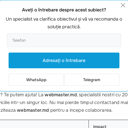
iei NFT
si cresterea valorii monetare pe criptomarket.
Agenti
Aveţi o întrebare despre acest subiect?
oferind expunere si credibilitate. De exemplu, o agentie de
Un specialist va clarifica obiectivul şi vă va recomanda o
devina viral, crescand in mod direct capitalizarea pietei.
soluţie practică.
lansat colectia sa de NFT-uri pe Twitter. Dupa cateva tweet-ur
aptamana. Astfel, puterea
advertising NFTs
este demonstrat
Adresaţi o întrebare
WhatsApp
Telegram
r
? Te putem ajuta! La
webmaster.md
, specialistii nostri cu 
rviciile intr-un singur loc. Nu mai pierde timpul contactand m
iziteaza
webmaster.md
pentru a incepe colaborarea.
Impact