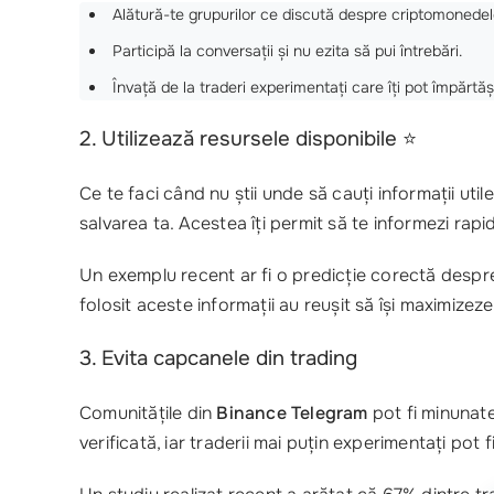
Alătură-te grupurilor ce discută despre criptomonedel
Participă la conversații și nu ezita să pui întrebări.
Învață de la traderi experimentați care îți pot împărtăși
2. Utilizează resursele disponibile ⭐
Ce te faci când nu știi unde să cauți informații utile
salvarea ta. Acestea îți permit să te informezi rapid
Un exemplu recent ar fi o predicție corectă despre 
folosit aceste informații au reușit să își maximizeze 
3. Evita capcanele din trading
Comunitățile din
Binance Telegram
pot fi minunate,
verificată, iar traderii mai puțin experimentați pot fi