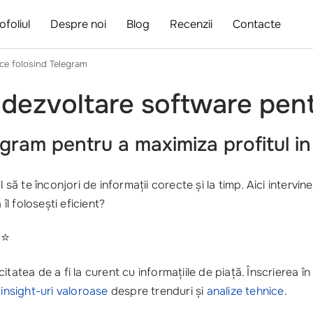
ofoliul
Despre noi
Blog
Recenzii
Contacte
nce folosind Telegram
e dezvoltare software pe
egram
pentru a maximiza profitul in
 să te înconjori de informații corecte și la timp. Aici intervin
îl folosești eficient?
 ⭐
tatea de a fi la curent cu informațiile de piață. Înscrierea î
i
insight-uri valoroase
despre trenduri și
analize tehnice
.