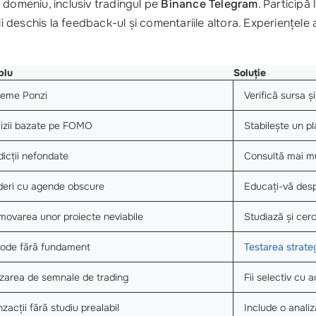
 domeniu, inclusiv tradingul pe
Binance Telegram
. Participă
fii deschis la feedback-ul și comentariile altora. Experiențele
plu
Soluție
eme Ponzi
Verifică sursa ș
izii bazate pe FOMO
Stabilește un pl
dicții nefondate
Consultă mai mu
deri cu agende obscure
Educați-vă desp
movarea unor proiecte neviabile
Studiază și cer
ode fără fundament
Testarea strateg
zarea de semnale de trading
Fii selectiv cu a
zacții fără studiu prealabil
Include o analiz