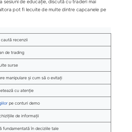
 la sesiuni de educație, discută cu traderi mai
 altora pot fi lecuite de multe dintre capcanele pe
i caută recenzii
an de trading
lte surse
re manipulare și cum să o evitați
cetează cu atenție
iilor
pe conturi demo
chizițiile de informații
ă fundamentată în deciziile tale