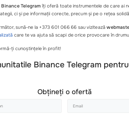
,
Binance Telegram
îți oferă toate instrumentele de care ai 
ategii, ci și pe informații corecte, precum și pe o rețea soli
l următor, sună-ne la +373 601 066 66 sau vizitează
webmaste
lizată
care te va ajuta să scapi de orice provocare în drumu
rmă-ți cunoștințele în profit!
munitatile
Binance Telegram
pentru
Obțineți o ofertă