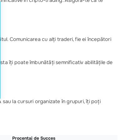
nificative în cripto-trading. Asigură-te că te
ul. Comunicarea cu alți traderi, fie ei începători
a îți poate îmbunătăți semnificativ abilitățile de
 sau la cursuri organizate în grupuri, îți poți
Procentaj de Succes