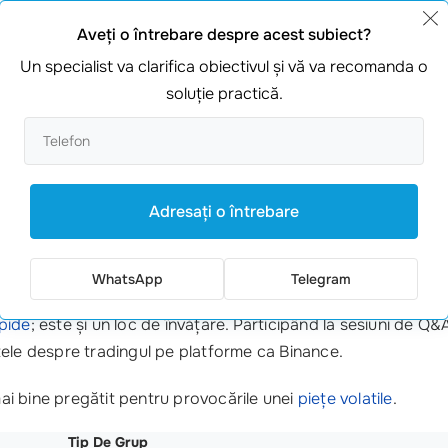
derii care nu verifică sursele informației au avut pierderi sem
Aveţi o întrebare despre acest subiect?
Un specialist va clarifica obiectivul şi vă va recomanda o
soluţie practică.
nce Telegram
poate fi un alt mod eficient de a maximiza profit
și să primești feedback valoros.
rup care să îți ofere analize pe baza experienței sale. Aceast
Adresaţi o întrebare
WhatsApp
Telegram
apide
; este și un loc de învățare. Participând la sesiuni de Q&A
ințele despre tradingul pe platforme ca Binance.
 mai bine pregătit pentru provocările unei
piețe volatile
.
Tip De Grup