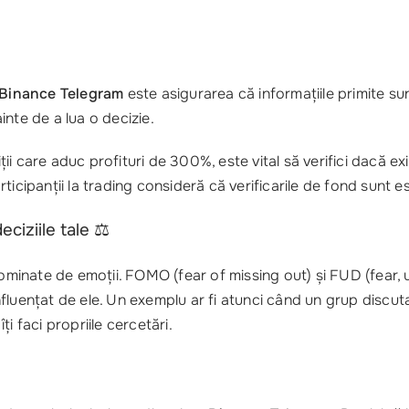
Binance Telegram
este asigurarea că informațiile primite su
nte de a lua o decizie.
i care aduc profituri de 300%, este vital să verifici dacă exi
ticipanții la trading consideră că verificarile de fond sunt e
ciziile tale ⚖️
inate de emoții. FOMO (fear of missing out) și FUD (fear, un
i influențat de ele. Un exemplu ar fi atunci când un grup dis
îți faci propriile cercetări.