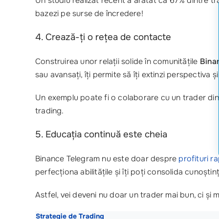
Un studiu realizat recent a arătat că 67% dintre tra
bazezi pe surse de încredere!
4. Crează-ți o rețea de contacte
Construirea unor relații solide în comunitățile
Bina
sau avansați, îți permite să îți extinzi perspectiva 
Un exemplu poate fi o colaborare cu un trader din g
trading.
5. Educația continuă este cheia
Binance Telegram nu este doar despre
profituri r
perfecționa abilitățile și îți poți consolida cunoșt
Astfel, vei deveni nu doar un trader mai bun, ci și
Strategie de Trading