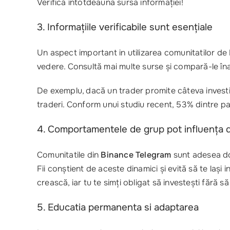
Verifică întotdeauna sursa informației!
3. Informațiile verificabile sunt esențiale
Un aspect important in utilizarea comunitatilor de
vedere. Consultă mai multe surse și compară-le înai
De exemplu, dacă un trader promite câteva investiți
traderi. Conform unui studiu recent, 53% dintre par
4. Comportamentele de grup pot influența de
Comunitatile din
Binance Telegram
sunt adesea dom
Fii conștient de aceste dinamici și evită să te laș
crească, iar tu te simți obligat să investești fără să 
5. Educatia permanenta si adaptarea