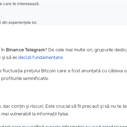
e care te interesează.
 din experiențele lor.
 în
Binance Telegram
? De cele mai multe ori, grupurile dedicat
 și să iei
decizii fundamentate
.
fluctuația prețului Bitcoin care a fost anunțată cu câteva or
profiturile semnificativ.
 dar conțin și riscuri. Este crucial să fii precaut și să nu te l
 mai vulnerabili la informații false.