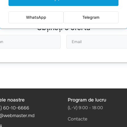
WhatsApp
Telegram
Obțineți o ofertă
ele noastre
Program de lucru
3) 60-10-6666
(L-V) 9:00 - 18:00
@webmaster.md
Contacte
i