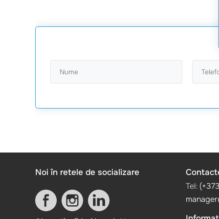
Noi în retele de socializare
Contact
Tel:
(+37
manager
Informati