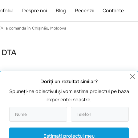
ofoliul
Despre noi
Blog
Recenzii
Contacte
TA la comanda în Chișinău, Moldova
a DTA
a dezvolta o siglă, antet,
Doriţi un rezultat similar?
 firma de avocatură „Dorogoi
Spuneţi-ne obiectivul şi vom estima proiectul pe baza
ializată în acordarea de
experienţei noastre.
lor în domeniul legislației
ema de culori selectată
tonurilor de culori albastre și
etență.
Estimaţi proiectul meu