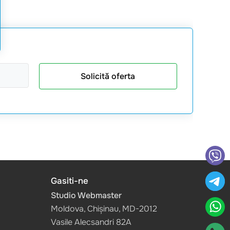
Solicită oferta
Gasiti-ne
Studio Webmaster
Moldova, Chișinau, MD-2012
Vasile Alecsandri 82A