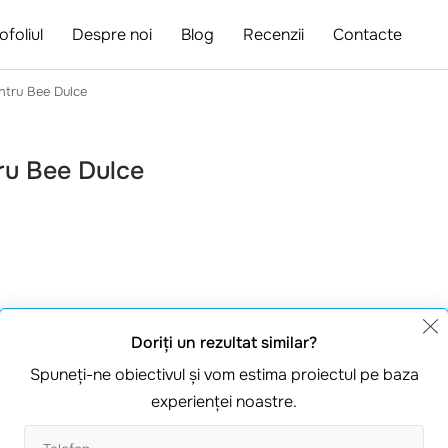
ofoliul
Despre noi
Blog
Recenzii
Contacte
entru Bee Dulce
tru Bee Dulce
area mierii și a produselor
Doriţi un rezultat similar?
ror iubitorilor de miere și
Spuneţi-ne obiectivul şi vom estima proiectul pe baza
experienţei noastre.
ce a clientului: Lemnul și