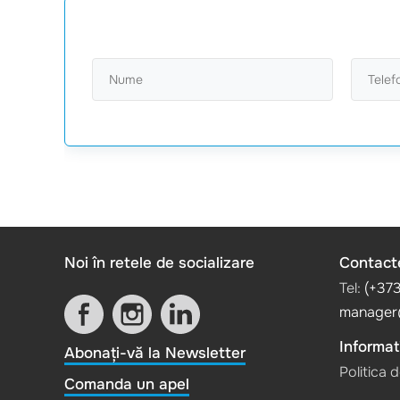
Noi în retele de socializare
Contact
Tel:
(+37
manager
Informati
Abonați-vă la Newsletter
Politica 
Comanda un apel