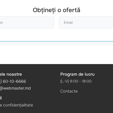
Obțineți o ofertă
ele noastre
Program de lucru
3) 60-10-6666
(L-V) 9:00 - 18:00
@webmaster.md
Contacte
i
de confidențialitate