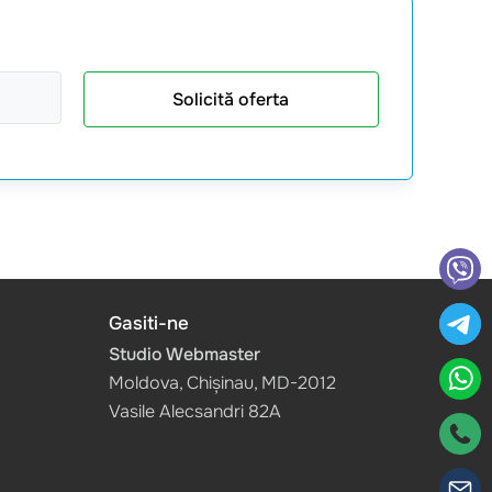
Solicită oferta
Gasiti-ne
Studio Webmaster
Moldova, Chișinau, MD-2012
Vasile Alecsandri 82A