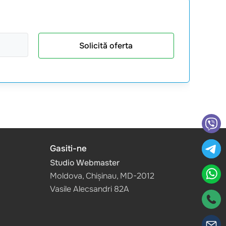
Solicită oferta
Gasiti-ne
Studio Webmaster
Moldova, Chișinau, MD-2012
Vasile Alecsandri 82A