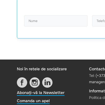
Noi în retele de socializare
Contact
Tel:
(+37
manager
Informati
Abonați-vă la Newsletter
Politica 
Comanda un apel