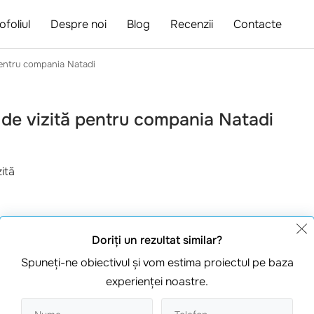
ofoliul
Despre noi
Blog
Recenzii
Contacte
 pentru compania Natadi
i de vizită pentru compania Natadi
zită
ie și vânzare de rochii de
Doriţi un rezultat similar?
Spuneţi-ne obiectivul şi vom estima proiectul pe baza
experienţei noastre.