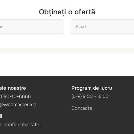
Obțineți o ofertă
ele noastre
Program de lucru
3) 60-10-6666
(L-V) 9:00 - 18:00
@webmaster.md
Contacte
i
de confidențialitate