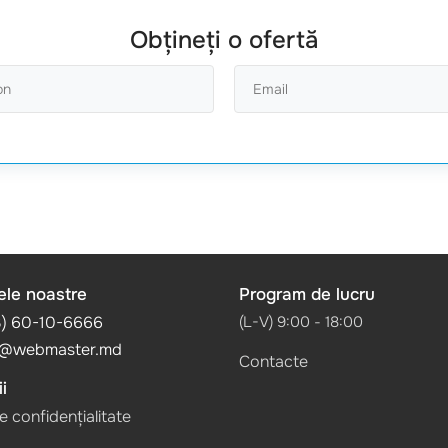
Obțineți o ofertă
ele noastre
Program de lucru
3) 60-10-6666
(L-V) 9:00 - 18:00
@webmaster.md
Contacte
i
de confidențialitate