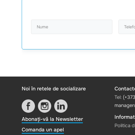
Noi în retele de socializare
Contact
Tel:
(+37
manager
Informati
Abonați-vă la Newsletter
Politica 
Comanda un apel