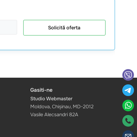
Solicită oferta
Gasiti-ne
Studio Webmaster
Moldova, Chișinau, MD-2012
Vasile Alecsandri 82A