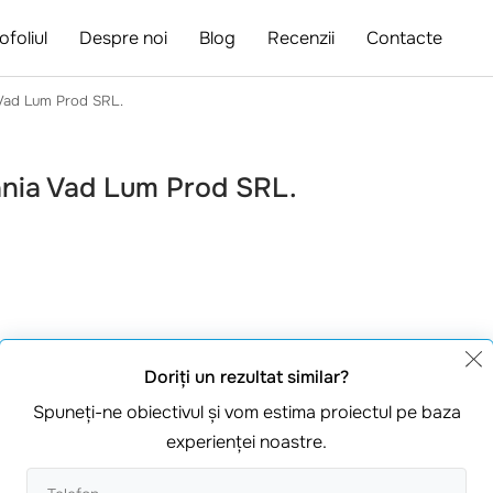
ofoliul
Despre noi
Blog
Recenzii
Contacte
Vad Lum Prod SRL.
ania Vad Lum Prod SRL.
cești.
Doriţi un rezultat similar?
Spuneţi-ne obiectivul şi vom estima proiectul pe baza
experienţei noastre.