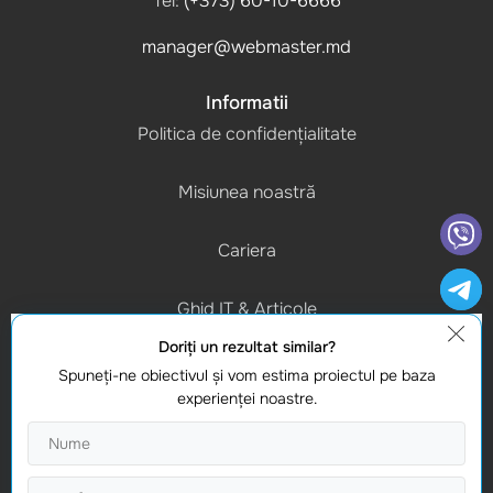
Tel:
(+373) 60-10-6666
manager@webmaster.md
Informatii
Politica de confidențialitate
Misiunea noastră
Cariera
Ghid IT & Articole
Doriţi un rezultat similar?
Program de lucru
Spuneţi-ne obiectivul şi vom estima proiectul pe baza
(L-V) 9:00 - 18:00
experienţei noastre.
Contacte
Gasiti-ne