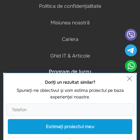
Politica de confidențialitate
Misiunea noastră
Cariera
Ghid IT & Articole
Program de lucru
(L-V) 9:00 - 18:00
Doriţi un rezultat similar?
Spuneţi-ne obiectivul şi vom estima proiectul pe baza
Contacte
experienţei noastre.
Gasiti-ne
Studio Webmaster
Moldova, Chișinau, MD-2012
Estimaţi proiectul meu
Vasile Alecsandri 82A