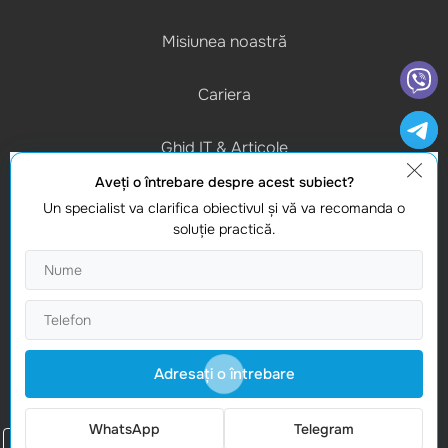
Misiunea noastră
Cariera
Ghid IT & Articole
Aveţi o întrebare despre acest subiect?
Program de lucru
Un specialist va clarifica obiectivul şi vă va recomanda o
(L-V) 9:00 - 18:00
soluţie practică.
Contacte
Gasiti-ne
Studio Webmaster
Moldova, Chișinau, MD-2012
Adresaţi o întrebare
Vasile Alecsandri 82A
WhatsApp
Telegram
Comanda un apel