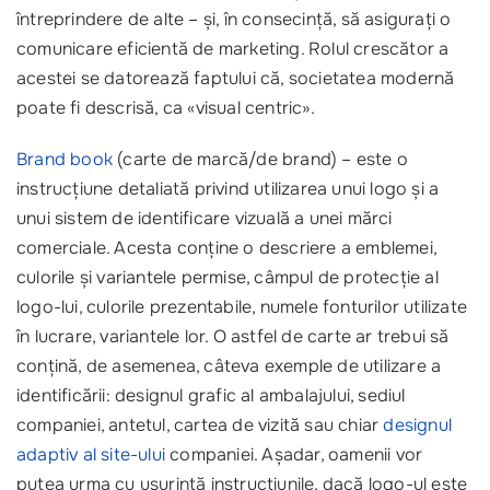
întreprindere de alte – și, în consecință, să asigurați o
comunicare eficientă de marketing. Rolul crescător a
acestei se datorează faptului că, societatea modernă
poate fi descrisă, ca «visual centric».
Brand book
(carte de marcă/de brand) – este o
instrucțiune detaliată privind utilizarea unui logo și a
unui sistem de identificare vizuală a unei mărci
comerciale. Acesta conține o descriere a emblemei,
culorile și variantele permise, câmpul de protecție al
logo-lui, culorile prezentabile, numele fonturilor utilizate
în lucrare, variantele lor. O astfel de carte ar trebui să
conțină, de asemenea, câteva exemple de utilizare a
identificării: designul grafic al ambalajului, sediul
companiei, antetul, cartea de vizită sau chiar
designul
adaptiv al site-ului
companiei. Așadar, oamenii vor
putea urma cu ușurință instrucțiunile, dacă logo-ul este