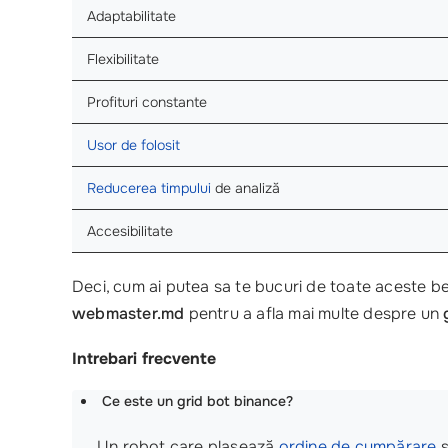
Adaptabilitate
Flexibilitate
Profituri constante
Usor de folosit
Reducerea timpului
de analiză
Accesibilitate
Deci, cum ai putea sa te bucuri de toate aceste ben
webmaster.md
pentru a afla mai multe despre un
Intrebari frecvente
Ce este un grid bot binance?
Un robot care plasează
ordine de cumpărare
ș