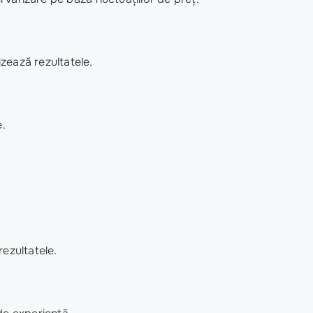
izează rezultatele.
e.
ezultatele.