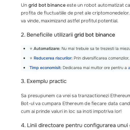
Un
grid bot binance
este un robot automatizat car
profita de fluctuatiile de pret ale criptomonedelor
va vinde, maximizand astfel profitul potential.
2. Beneficiile utilizarii
grid bot binance
⭐
Automatizare:
Nu mai trebuie sa te trezesti la miezul
⭐
Reducerea riscurilor
:
Prin diversificarea comenzilor
Timp economisit
:
Dedicarea mai multor ore pentru a
a
3. Exemplu practic
Sa presupunem ca vrei sa tranzactionezi Ethereum
Bot-ul va cumpara Ethereum de fiecare data cand p
cum ai prinde valuri in loc sa inoti impotriva lor!
4. Linii directoare pentru configurarea unui