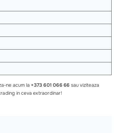
eaza-ne acum la
+373 601 066 66
sau viziteaza
rading in ceva extraordinar!