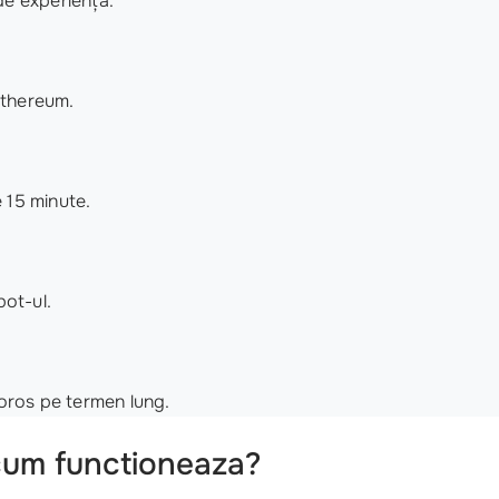
 de experiență.
 Ethereum.
 15 minute.
bot-ul.
loros pe termen lung.
cum functioneaza?