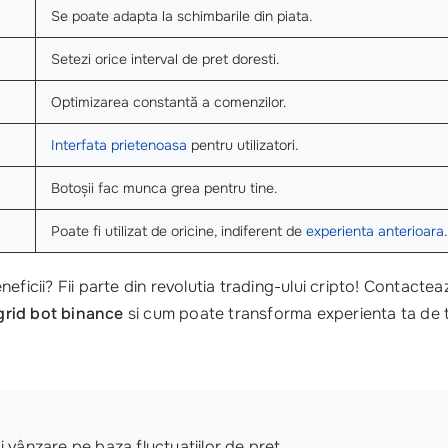
Se poate adapta la schimbarile din piata.
Setezi orice interval de pret doresti.
Optimizarea constantă a comenzilor.
Interfata prietenoasa
pentru utilizatori.
Botoșii fac munca grea pentru tine.
Poate fi utilizat de oricine, indiferent de
experienta anterioara
.
eficii? Fii parte din revolutia trading-ului cripto! Contact
grid bot binance
si cum poate transforma experienta ta de t
i vânzare pe baza fluctuațiilor de preț.