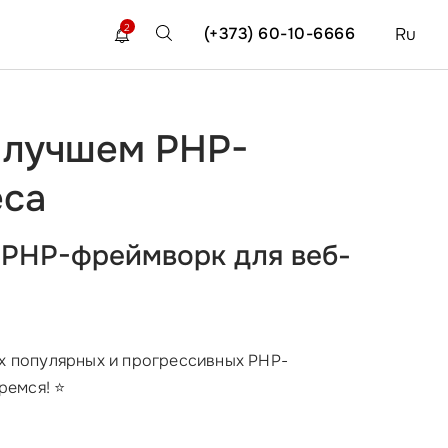
2
(+373) 60-10-6666
Ru
а лучшем PHP-
еса
й PHP-фреймворк для веб-
х популярных и прогрессивных PHP-
ремся! ⭐