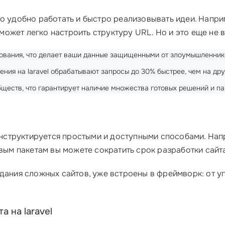
ло удобно работать и быстро реализовывать идеи. Напр
ожет легко настроить структуру URL. Но и это еще не в
фрования, что делает ваши данные защищенными от злоумышленник
жения на laravel обрабатывают запросы до 30% быстрее, чем на др
ообществ, что гарантирует наличие множества готовых решений и п
инструктируется простыми и доступными способами. Напр
овым пакетам вы можете сократить срок разработки сайт
здания сложных сайтов, уже встроены в фреймворк: от у
а на laravel