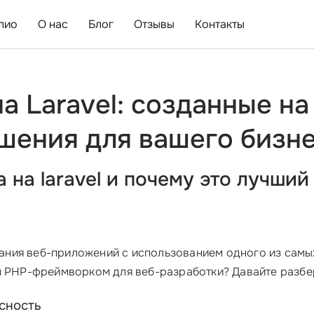
лио
О нас
Блог
Отзывы
Контакты
на Laravel: созданные н
шения для вашего бизн
а на laravel и почему это лучши
ания веб-приложений с использованием одного из самы
 PHP-фреймворком для веб-разработки? Давайте разбе
асность