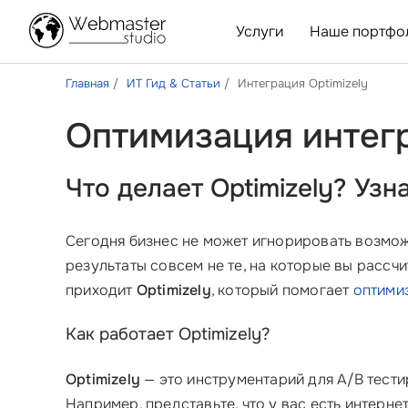
Услуги
Наше портфо
Главная
ИТ Гид & Статьи
Интеграция Optimizely
Оптимизация интегр
Что делает Optimizely? Уз
Сегодня бизнес не может игнорировать возмо
результаты совсем не те, на которые вы расс
приходит
Optimizely
, который помогает
оптими
Как работает Optimizely?
Optimizely
— это инструментарий для A/B тести
Например, представьте, что у вас есть интерне