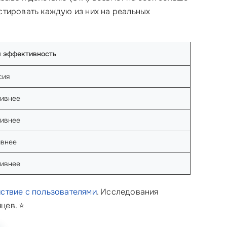
стировать каждую из них на реальных
я эффективность
сия
тивнее
тивнее
ивнее
тивнее
ствие с пользователями
. Исследования
цев. ⭐