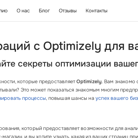
лио
О нас
Блог
Отзывы
Контакты
аций с Optimizely для 
найте секреты оптимизации ваше
жности, которые предоставляет
Optimizely
. Вам знакомо
читывали? Это может показаться знакомым многим предп
зировать процессы
, повышая шансы на
успех вашего би
рования, который предоставляет возможности для анали
т-магазин, и вы хотите узнать, какая из ваших страниц п