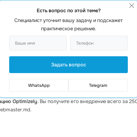
Есть вопрос по этой теме?
сть адаптировать и оптимизировать свой контент и ди
Специалист уточнит вашу задачу и подскажет
тике? Кроме того, важным аспектом является:
практическое решение.
аже для непрофессионалов.
ы, а результаты известны в кратчайшие сроки.
о поведении пользователей на вашем сайте.
Задать вопрос
за данных
система предлагает лучшие варианты для тестирования
ывают, что внедрение
Optimizely
увеличивает прибыль более чем 
WhatsApp
Telegram
онверсии до 20-30% с помощью простых тестов, наскольк
ацию Optimizely
. Вы получите его внедрение всего за 2
webmaster.md.