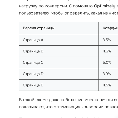
нагрузку по конверсии. С помощью
Optimizely
в
пользователях, чтобы определить, какая из них
Версия страницы
Коэффиц
Страница A
3.5%
Страница B
4.2%
Страница C
5.0%
Страница D
3.9%
Страница E
4.5%
В такой схеме даже небольшие изменения дизай
показывают, что оптимизация конверсии позво