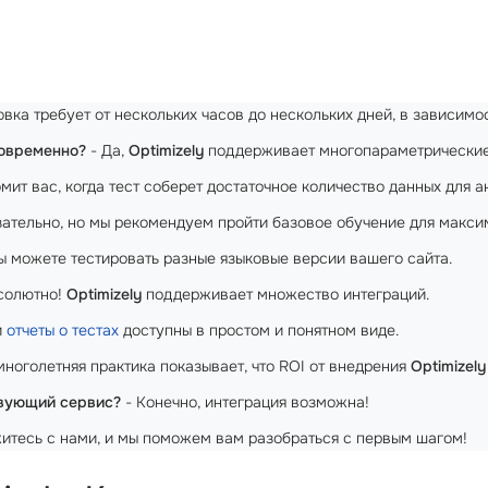
овка требует от нескольких часов до нескольких дней, в зависимо
новременно?
- Да,
Optimizely
поддерживает многопараметрические
ит вас, когда тест соберет достаточное количество данных для а
зательно, но мы рекомендуем пройти базовое обучение для макси
вы можете тестировать разные языковые версии вашего сайта.
солютно!
Optimizely
поддерживает множество интеграций.
и
отчеты о тестах
доступны в простом и понятном виде.
многолетняя практика показывает, что ROI от внедрения
Optimizely
твующий сервис?
- Конечно, интеграция возможна!
итесь с нами, и мы поможем вам разобраться с первым шагом!