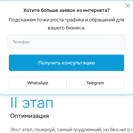
Продвижение приложения в Google Play, многим по
того же Google.
Хотите больше заявок из интернета?
Подскажем точки роста трафика и обращений для
I этап
вашего бизнеса.
Аудит
В любом случае процесс раскрутки начинается с ау
продвижения, необходимо провести анализ приложе
Получить консультацию
дальнейшем их устранить, а также – найти достоинс
эффективно. Кроме этого, этот первичный этап вклю
WhatsApp
Telegram
II этап
Оптимизация
Этот этап, пожалуй, самый трудоемкий, но без него 