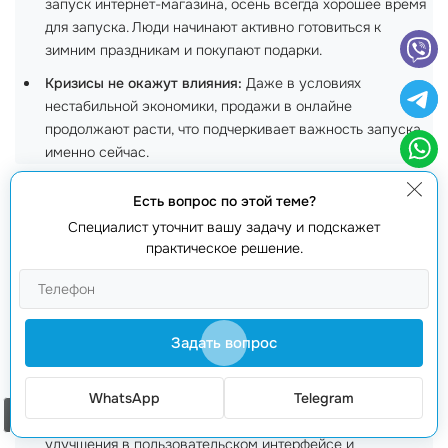
запуск интернет-магазина, осень всегда хорошее время
для запуска. Люди начинают активно готовиться к
зимним праздникам и покупают подарки.
Кризисы не окажут влияния:
Даже в условиях
нестабильной экономики, продажи в онлайне
продолжают расти, что подчеркивает важность запуска
именно сейчас.
Прогнозы на будущее
Есть вопрос по этой теме?
Специалист уточнит вашу задачу и подскажет
Согласно прогнозам,
Bagisto Laravel
будет
практическое решение.
продолжать набирать популярность. Вот несколько
ключевых прогнозов:
Увеличение интеграций:
Задать вопрос
В будущем ожидается рост
возможностей интеграции с популярными сервисами,
такими как CRM и
инструменты для автоматизации
.
WhatsApp
Telegram
Заказать звонок
Совершенствование UX/UI:
Мы увидим новые
улучшения в пользовательском интерфейсе и