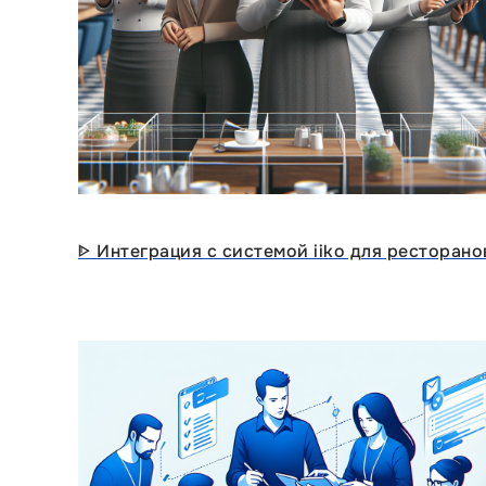
ᐈ Интеграция с системой iiko для ресторано