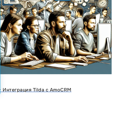
ᐈ Интеграция Tilda с AmoCRM