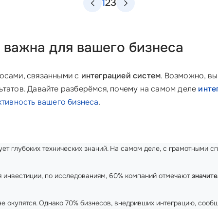
1
2
3
 важна для вашего бизнеса
росами, связанными с
интеграцией систем
. Возможно, в
ьтатов. Давайте разберёмся, почему на самом деле
инте
тивность вашего бизнеса
.
ебует глубоких технических знаний. На самом деле, с грамотными 
ься инвестиции, по исследованиям, 60% компаний отмечают
значит
 не окупятся. Однако 70% бизнесов, внедривших интеграцию, сооб