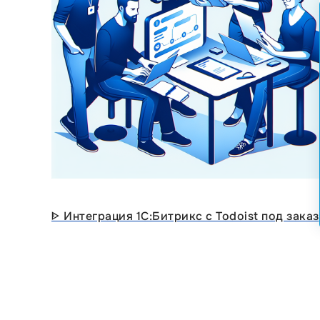
ᐈ Интеграция 1С:Битрикс с Todoist под заказ