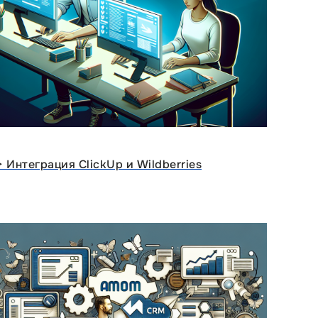
ᐈ Интеграция ClickUp и Wildberries