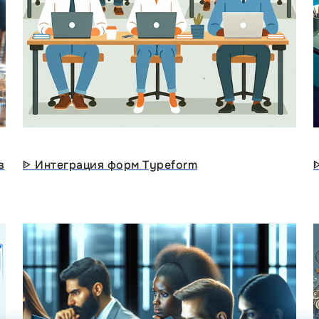
в
ᐈ Интеграция форм Typeform