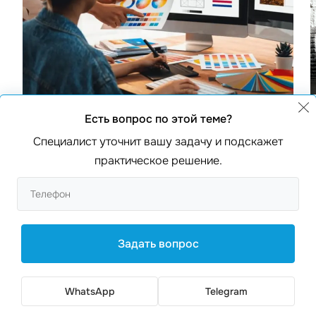
Есть вопрос по этой теме?
Специалист уточнит вашу задачу и подскажет
Создание логотипов на заказ в
практическое решение.
Кишиневе профессиональная
разработка логотипов
рейтинг 0
Задать вопрос
WhatsApp
Telegram