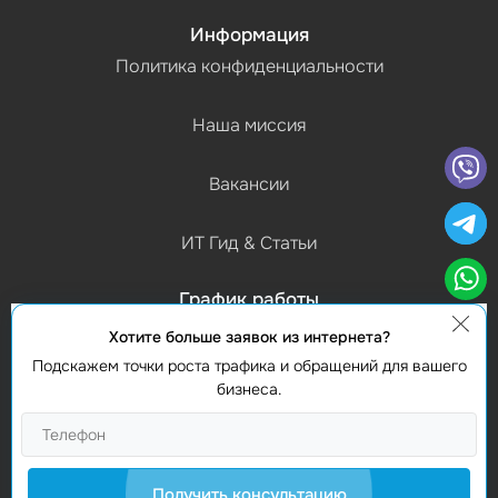
Информация
Политика конфиденциальности
Наша миссия
Вакансии
ИТ Гид & Статьи
График работы
(Пн-Пт) 9:00 - 18:00
Хотите больше заявок из интернета?
Подскажем точки роста трафика и обращений для вашего
Контакты
бизнеса.
Найти нас
Studio Webmaster
Молдова, Кишинев, MD-2012
Получить консультацию