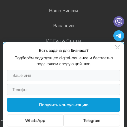
Наша миссия
Вакансии
ИТ Гид & Статьи
Есть задача для бизнеса?
График работы
Подберём подходящее digital-решение и бесплатно
(Пн-Пт) 9:00 - 18:00
подскажем следующий шаг.
Контакты
Найти нас
Studio Webmaster
Молдова, Кишинев, MD-2012
Получить консультацию
Vasile Alecsandri 82A
WhatsApp
Telegram
Заказать звонок
Заказать звонок