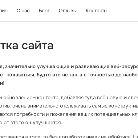
лио
О нас
Блог
Отзывы
Контакты
тка сайта
я, значительно улучшающие и развивающие веб-ресурс.
т показаться, будто это не так, а с точностью до наоб
и!
 обновлением контента, добавляя туда всё новую и св
отив, очень внимательно отслеживать самые конструкти
яются потребности и пожелания ваших потенциальных кли
о от этого он улучшается.
оставался в топе, то без доработок никак не обойтись! 