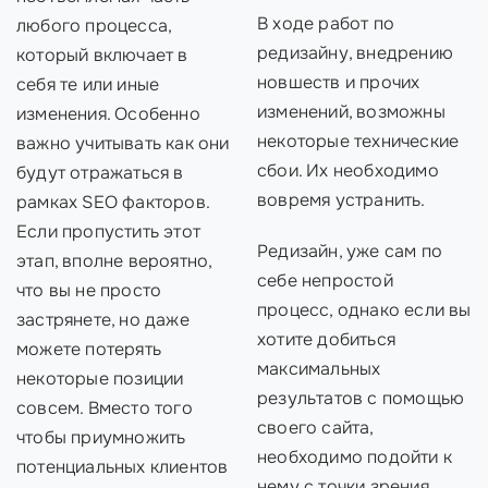
В ходе работ по
любого процесса,
редизайну, внедрению
который включает в
новшеств и прочих
себя те или иные
изменений, возможны
изменения. Особенно
некоторые технические
важно учитывать как они
сбои. Их необходимо
будут отражаться в
вовремя устранить.
рамках SEO факторов.
Если пропустить этот
Редизайн, уже сам по
этап, вполне вероятно,
себе непростой
что вы не просто
процесс, однако если вы
застрянете, но даже
хотите добиться
можете потерять
максимальных
некоторые позиции
результатов с помощью
совсем. Вместо того
своего сайта,
чтобы приумножить
необходимо подойти к
потенциальных клиентов
нему с точки зрения