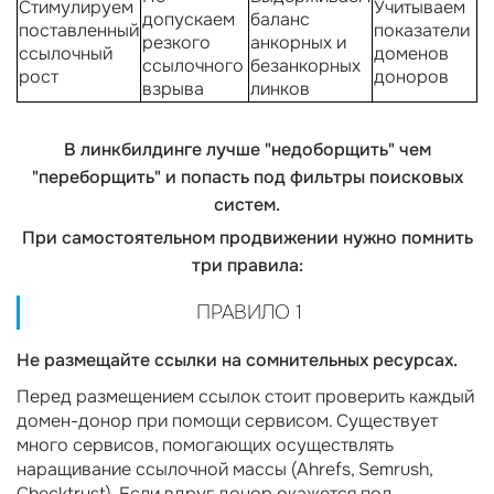
Стимулируем
Учитываем
допускаем
баланс
поставленный
показатели
резкого
анкорных и
ссылочный
доменов
ссылочного
безанкорных
рост
доноров
взрыва
линков
В линкбилдинге лучше "недоборщить" чем
"переборщить" и попасть под фильтры поисковых
систем.
При самостоятельном продвижении нужно помнить
три правила:
ПРАВИЛО 1
Не размещайте ссылки на сомнительных ресурсах.
Перед размещением ссылок стоит проверить каждый
домен-донор при помощи сервисом. Существует
много сервисов, помогающих осуществлять
наращивание ссылочной массы (Ahrefs, Semrush,
Checktrust). Если вдруг донор окажется под