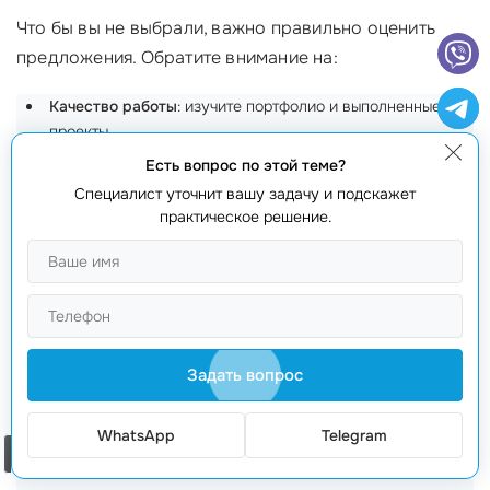
Что бы вы не выбрали, важно правильно оценить
предложения. Обратите внимание на:
Качество работы
: изучите портфолио и выполненные
проекты.
Есть вопрос по этой теме?
⏰
Скорость исполнения
: уточните временные рамки
выполнения проекта и сравните с вашими ожиданиями.
Специалист уточнит вашу задачу и подскажет
практическое решение.
Стоимость услуг
: получите несколько предложений и
проанализируйте, кого выбрать.
Наша команда в
webmaster.md
предлагает услуги
разработки на Lua и с удовольствием ответит на все
ваши вопросы по телефону +373 601 066 66!
Задать вопрос
Часто задаваемые вопросы
WhatsApp
Telegram
Как найти разработчика на Lua?
Используйте
Заказать звонок
платформы фриланса, соцсети или обращайтесь к IT-