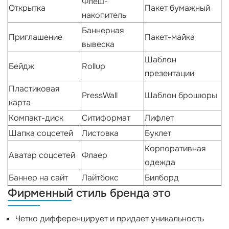
Флеш-
Открытка
Пакет бумажный
накопитель
Баннерная
Приглашение
Пакет-майка
вывеска
Шаблон
Бейдж
Rollup
презентации
Пластиковая
PressWall
Шаблон брошюры
карта
Компакт-диск
Ситиформат
Лифлет
Шапка соцсетей
Листовка
Буклет
Корпоративная
Аватар соцсетей
Флаер
одежда
Баннер на сайт
Лайтбокс
Билборд
Фирменный стиль бренда это
Четко дифференцирует и придает уникальность