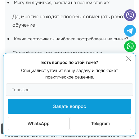
Могу ли я учиться, работая на полной ставке?
Да, многие находят способы совмещать работу и
обучение.
Какие сертификаты наиболее востребованы на рынке?
Сертификаты по программированию,
кибербезопасности и SMM являются самыми
Есть вопрос по этой теме?
актуальными.
Специалист уточнит вашу задачу и подскажет
практическое решение.
Что вы получите после сертификации:
реальные примеры успеха и
карьерного роста!
Задать вопрос
Вы когда-нибудь задумывались, каково это —
WhatsApp
Telegram
пройти
обучение и сертификацию
и войти в мир
Заказать звонок
новых возможностей? Позвольте рассказать о том,