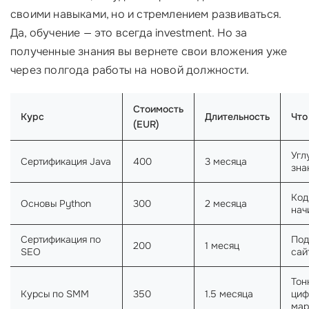
своими навыками, но и стремлением развиваться.
Да, обучение — это всегда investment. Но за
полученные знания вы вернете свои вложения уже
через полгода работы на новой должности.
Стоимость
Курс
Длительность
Что
(EUR)
Угл
Сертификация Java
400
3 месяца
зна
Код
Основы Python
300
2 месяца
нач
Сертификация по
Под
200
1 месяц
SEO
сай
Тон
Курсы по SMM
350
1.5 месяца
циф
мар