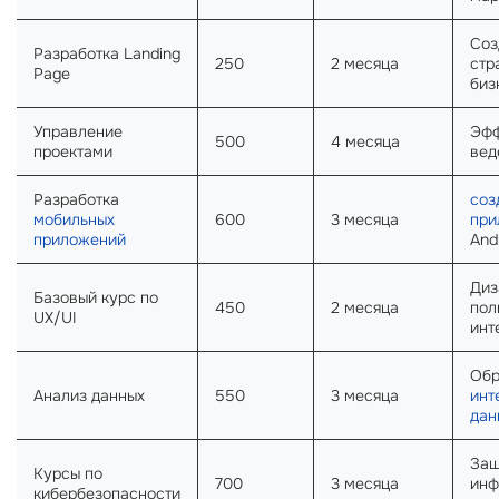
Соз
Разработка Landing
250
2 месяца
стр
Page
биз
Управление
Эфф
500
4 месяца
проектами
вед
Разработка
соз
мобильных
600
3 месяца
при
приложений
And
Диз
Базовый курс по
450
2 месяца
пол
UX/UI
инт
Обр
Анализ данных
550
3 месяца
инт
дан
Защ
Курсы по
700
3 месяца
инф
кибербезопасности