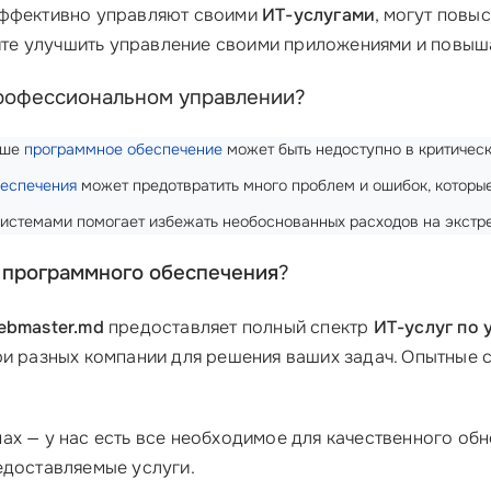
эффективно управляют своими
ИТ-услугами
, могут повы
тите улучшить управление своими приложениями и повыш
рофессиональном управлении?
аше
программное обеспечение
может быть недоступно в критичес
еспечения
может предотвратить много проблем и ошибок, которые
истемами помогает избежать необоснованных расходов на экстр
 программного обеспечения
?
ebmaster.md
предоставляет полный спектр
ИТ-услуг по
ри разных компании для решения ваших задач. Опытные 
ах — у нас есть все необходимое для качественного об
едоставляемые услуги.