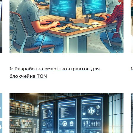
ᐈ Разработка смарт-контрактов для
блокчейна TON