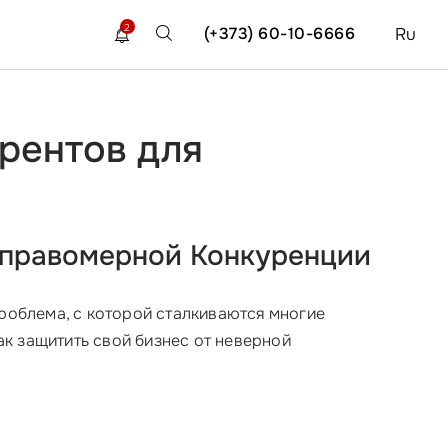
2
(+373) 60-10-6666
Ru
урентов для
еправомерной Конкуренции
роблема, с которой сталкиваются многие
ак защитить свой бизнес от неверной