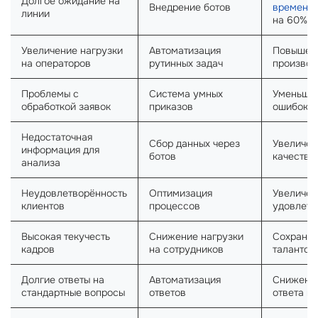
Долгое ожидание на
Внедрение ботов
времени
линии
на 60%
Увеличение нагрузки
Автоматизация
Повышен
на операторов
рутинных задач
производ
Проблемы с
Система умных
Уменьшен
обработкой заявок
приказов
ошибок
Недостаточная
Сбор данных через
Увеличен
информация для
ботов
качества
анализа
Неудовлетворённость
Оптимизация
Увеличен
клиентов
процессов
удовлетв
Высокая текучесть
Снижение нагрузки
Сохране
кадров
на сотрудников
талантов
Долгие ответы на
Автоматизация
Снижени
стандартные вопросы
ответов
ответа н