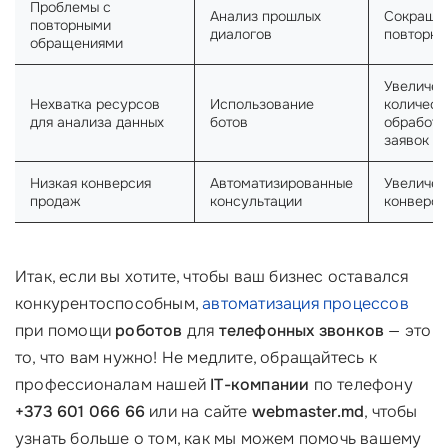
Проблемы с
Анализ прошлых
Сокращен
повторными
диалогов
повторны
обращениями
Увеличен
Нехватка ресурсов
Использование
количест
для анализа данных
ботов
обработа
заявок
Низкая конверсия
Автоматизированные
Увеличен
продаж
консультации
конверси
Итак, если вы хотите, чтобы ваш бизнес оставался
конкурентоспособным,
автоматизация процессов
при помощи
роботов
для
телефонных звонков
— это
то, что вам нужно! Не медлите, обращайтесь к
профессионалам нашей
IT-компании
по телефону
+373 601 066 66
или на сайте
webmaster.md
, чтобы
узнать больше о том, как мы можем помочь вашему