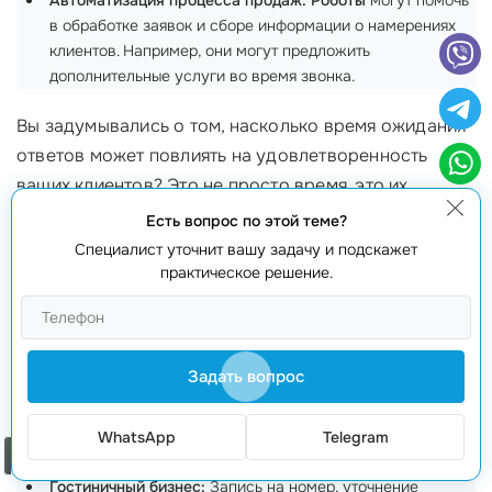
Автоматизация процесса продаж:
Роботы
могут помочь
в обработке заявок и сборе информации о намерениях
клиентов. Например, они могут предложить
дополнительные услуги во время звонка.
Вы задумывались о том, насколько время ожидания
ответов может повлиять на удовлетворенность
ваших клиентов? Это не просто время, это их
впечатление о вашем сервисе!
Есть вопрос по этой теме?
Специалист уточнит вашу задачу и подскажет
2. Где использовать роботов?
практическое решение.
Роботы
могут быть эффективно внедрены в
различных сферах. Вот несколько примерных
областей:
Задать вопрос
Корпоративный сектор:
Внутренние и внешние звонки
WhatsApp
Telegram
для автоматизации рутинных задач.
Заказать звонок
Гостиничный бизнес:
Запись на номер, уточнение