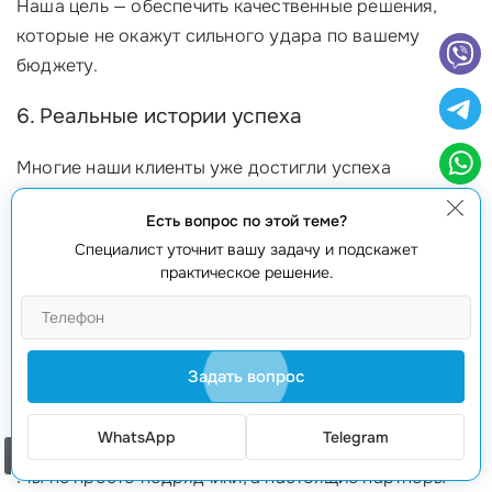
Наша цель — обеспечить качественные решения,
которые не окажут сильного удара по вашему
бюджету.
6. Реальные истории успеха
Многие наши клиенты уже достигли успеха
благодаря нашим услугам. Например, один из наших
Есть вопрос по этой теме?
клиентов весной 2023 года обратился за помощью в
Специалист уточнит вашу задачу и подскажет
настройке AWS для своего интернет-магазина. В
практическое решение.
результате, благодаря подготовке и грамотной
настройке инфраструктуры, они увеличили
производительность на 45% и снизили затраты на
20%. Такие результаты говорят сами за себя.
Задать вопрос
7. Команда единомышленников
WhatsApp
Telegram
Заказать звонок
Мы не просто подрядчики, а настоящие партнёры