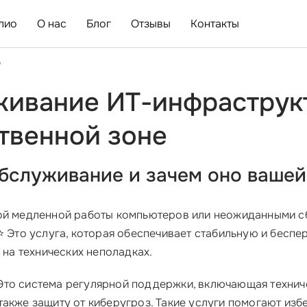
лио
О нас
Блог
Отзывы
Контакты
е
живание ИТ-инфраструк
твенной зоне
 обслуживание и зачем оно ваше
ой медленной работы компьютеров или неожиданными сбо
⭐ Это услуга, которая обеспечивает стабильную и бесп
 на технических неполадках.
Это система регулярной поддержки, включающая техни
также защиту от киберугроз. Такие услуги помогают изб