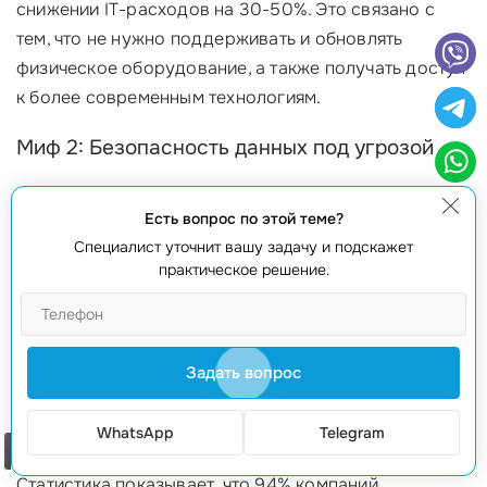
снижении IT-расходов на 30-50%. Это связано с
тем, что не нужно поддерживать и обновлять
физическое оборудование, а также получать доступ
к более современным технологиям.
Миф 2: Безопасность данных под угрозой
Еще один распространенный миф — это страх за
Есть вопрос по этой теме?
безопасность данных
в облаке. Многие компании
Специалист уточнит вашу задачу и подскажет
уверены, что хранение данных в интернете более
практическое решение.
уязвимо, чем на локальных серверах. На самом
деле, ведущие облачные провайдеры, такие как
AWS
,
Azure
и
GCP
, уделяют большое внимание
Задать вопрос
безопасности и применяют
современные
технологии
шифрования, системы обнаружения и
предотвращения
утечек данных
.
WhatsApp
Telegram
Заказать звонок
Статистика показывает, что 94% компаний,