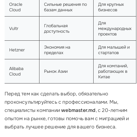
Oracle
Сильные решения по
Для крупных
Cloud
базам данных
бизнесов
Для
Глобальная
Vultr
международных
доступность
проектов
Экономия на
Для малышей и
Hetzner
пределах
стартапов
Для компаний,
Alibaba
Рынок Азии
работающих в
Cloud
Китае
Перед тем как сделать выбор, обязательно
проконсультируйтесь с профессионалами. Мы,
специалисты компании
webmaster.md
, с 20-летним
опытом на рынке, готовы помочь вам с миграцией и
выбрать лучшее решение для вашего бизнеса.