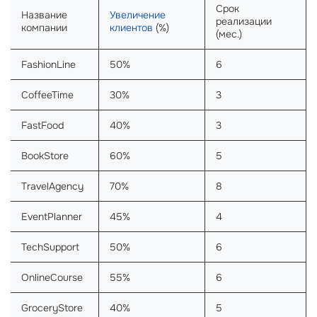
Срок
Название
Увеличение
реализации
компании
клиентов
(%)
(мес.)
FashionLine
50%
6
CoffeeTime
30%
3
FastFood
40%
3
BookStore
60%
5
TravelAgency
70%
8
EventPlanner
45%
4
TechSupport
50%
6
OnlineCourse
55%
6
GroceryStore
40%
5