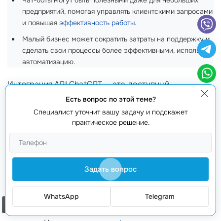
Чат-боты могут быть полезными даже для небольших
предприятий, помогая управлять клиентскими запросами
и повышая
эффективность работы
.
Малый бизнес может сократить затраты на поддержку и
сделать свои процессы более эффективными, используя
автоматизацию.
Интеграция API ChatGPT — это доступный
инструмент для
повышения конкурентоспособности
.
Есть вопрос по этой теме?
Специалист уточнит вашу задачу и подскажет
Миф 5: Интеграция требует технических
практическое решение.
знаний
Некоторые предприниматели уверены, что для
интеграции ChatGPT нужны углубленные знания в
Задать вопрос
программировании. На самом деле, большинство
современных решений обладают интуитивно
WhatsApp
Telegram
Заказать звонок
понятными интерфейсами и не требуют специальных