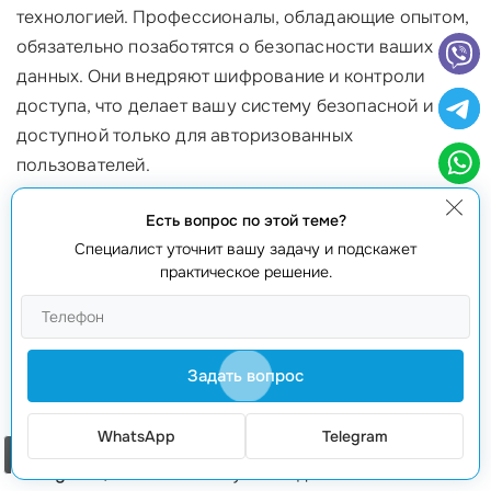
технологией. Профессионалы, обладающие опытом,
обязательно позаботятся о безопасности ваших
данных. Они внедряют шифрование и контроли
доступа, что делает вашу систему безопасной и
доступной только для авторизованных
пользователей.
Миф 3: Обучиться использовать PostgreSQL
Есть вопрос по этой теме?
сложно
Специалист уточнит вашу задачу и подскажет
практическое решение.
Многие считают, что работа с PostgreSQL требует
глубоких знаний программирования. Хотя дать всю
свою мощь на полную катушку может быть
Задать вопрос
непросто, базовые навыки и администратора
достаточно для успешной работы. Наши
услуги
WhatsApp
Telegram
администрирования и поддержки базы данных
Заказать звонок
PostgreSQL
включают обучение для ваших