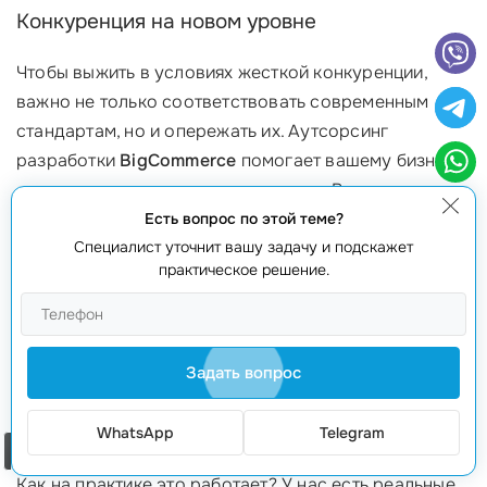
Конкуренция на новом уровне
Чтобы выжить в условиях жесткой конкуренции,
важно не только соответствовать современным
стандартам, но и опережать их. Аутсорсинг
разработки
BigCommerce
помогает вашему бизнесу
находиться в постоянном движении. Вы сможете:
Есть вопрос по этой теме?
Легко адаптироваться к изменениям
: быстро внедрять
Специалист уточнит вашу задачу и подскажет
новые технологии
и изменения в стратегию.
практическое решение.
Сфокусироваться на основных бизнес-процессах
: ваше
время будет направлено на
развитие бизнеса
, а не на
технические вопросы.
Задать вопрос
Получить
конкурентные преимущества
: постоянное
обновление и оптимизация помогут выделиться на фоне
WhatsApp
Telegram
остальных.
Заказать звонок
Как на практике это работает? У нас есть реальные