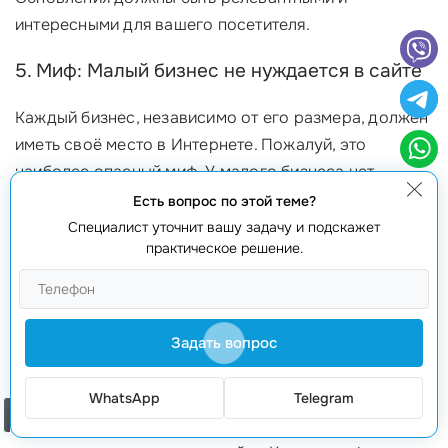
интересными для вашего посетителя.
5. Миф: Малый бизнес не нуждается в сайте
Каждый бизнес, независимо от его размера, должен
иметь своё место в Интернете. Пожалуй, это
наиболее опасный миф. У малого бизнеса нет
шансов без онлайн-присутствия. Больше 80%
Есть вопрос по этой теме?
потребителей ищут информацию о компаниях в
Специалист уточнит вашу задачу и подскажет
практическое решение.
Интернете перед покупкой. Без сайта вы рискуете
потерять клиентов, так как конкурент может легко
завладеть их вниманием.
Задать вопрос
6. Миф: Все, что вам нужно, — это хороший
дизайн
WhatsApp
Telegram
Заказать звонок
Хотя привлекательный дизайн важен, это только