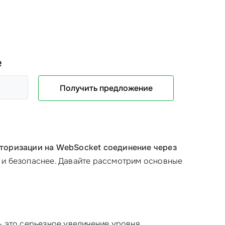
е
Получить предложение
торизации на WebSocket соединение через
е и безопаснее. Давайте рассмотрим основные
 это серьезное увеличение уровня