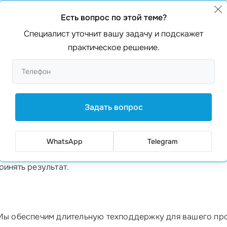
осто позвоните по номеру
+373 601 066 66
или оставьте 
Есть вопрос по этой теме?
жется с вами, чтобы уточнить все детали и предложить о
Специалист уточнит вашу задачу и подскажет
практическое решение.
им конкретное предложение. Наши специалисты проведу
ных требований и задач. Например, если вы занимаетесь
Задать вопрос
WhatsApp
Telegram
я разработка. Мы гарантируем прозрачность на всех эта
ринять результат.
Мы обеспечим длительную техподдержку для вашего прое