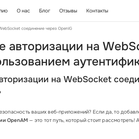
лио
О нас
Блог
Отзывы
Контакты
WebSocket соединение через OpenIG
е авторизации на WebS
пользованием аутентиф
авторизации на WebSocket соеди
?
безопасность ваших веб-приложений? Если да, то добав
ции OpenAM
— это тот путь, который стоит рассмотреть! 