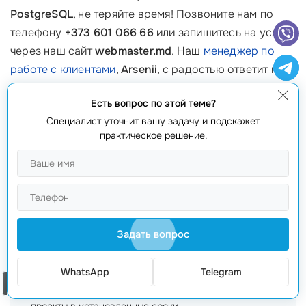
PostgreSQL
, не теряйте время! Позвоните нам по
телефону
+373 601 066 66
или запишитесь на услугу
через наш сайт
webmaster.md
. Наш
менеджер по
работе с клиентами
,
Arsenii
, с радостью ответит на
все ваши вопросы и предложит решение, которое
Есть вопрос по этой теме?
идеально подойдет для вашего бизнеса. Мы
Специалист уточнит вашу задачу и подскажет
гарантируем качество и поддержку на каждом
практическое решение.
этапе, от внедрения до дальнейшего обслуживания.
10 частых вопросов о наших услугах
Какие технологии вы используете для разработки баз
данных?
Мы используем только проверенные и
Задать вопрос
современные технологии
, такие как CockroachDB и
PostgreSQL.
WhatsApp
Telegram
Каковы
сроки выполнения проектов
?
Сроки зависят от
Заказать звонок
объема работы, но обычно мы стараемся завершать