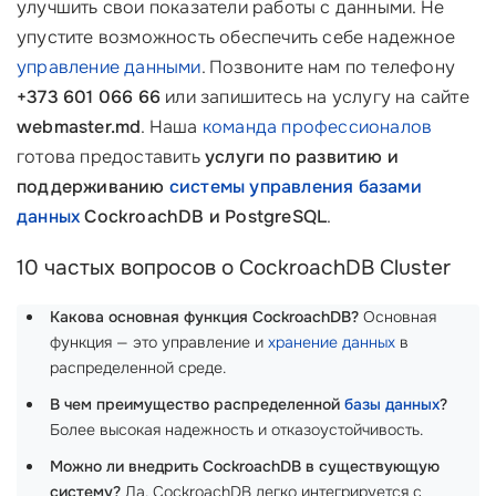
улучшить свои показатели работы с данными. Не
упустите возможность обеспечить себе надежное
управление данными
. Позвоните нам по телефону
+373 601 066 66
или запишитесь на услугу на сайте
webmaster.md
. Наша
команда профессионалов
готова предоставить
услуги по развитию и
поддерживанию
системы управления базами
данных
CockroachDB и PostgreSQL
.
10 частых вопросов о CockroachDB Cluster
Какова основная функция CockroachDB?
Основная
функция — это управление и
хранение данных
в
распределенной среде.
В чем преимущество распределенной
базы данных
?
Более высокая надежность и отказоустойчивость.
Можно ли внедрить CockroachDB в существующую
систему?
Да, CockroachDB легко интегрируется с