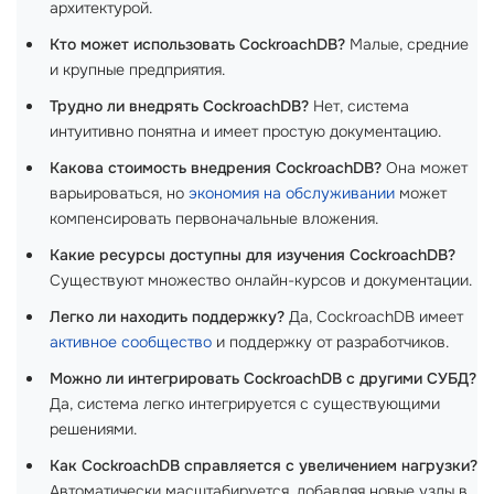
архитектурой.
Кто может использовать CockroachDB?
Малые, средние
и крупные предприятия.
Трудно ли внедрять CockroachDB?
Нет, система
интуитивно понятна и имеет простую документацию.
Какова стоимость внедрения CockroachDB?
Она может
варьироваться, но
экономия на обслуживании
может
компенсировать первоначальные вложения.
Какие ресурсы доступны для изучения CockroachDB?
Существуют множество онлайн-курсов и документации.
Легко ли находить поддержку?
Да, CockroachDB имеет
активное сообщество
и поддержку от разработчиков.
Можно ли интегрировать CockroachDB с другими СУБД?
Да, система легко интегрируется с существующими
решениями.
Как CockroachDB справляется с увеличением нагрузки?
Автоматически масштабируется, добавляя новые узлы в