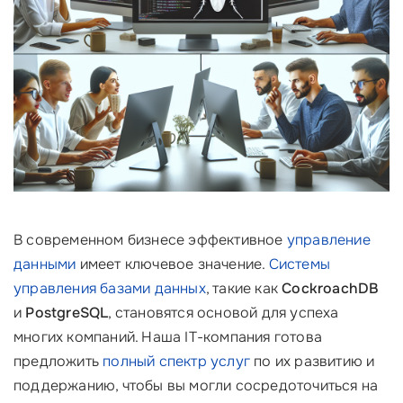
В современном бизнесе эффективное
управление
данными
имеет ключевое значение.
Системы
управления базами данных
, такие как
CockroachDB
и
PostgreSQL
, становятся основой для успеха
многих компаний. Наша IT-компания готова
предложить
полный спектр услуг
по их развитию и
поддержанию, чтобы вы могли сосредоточиться на