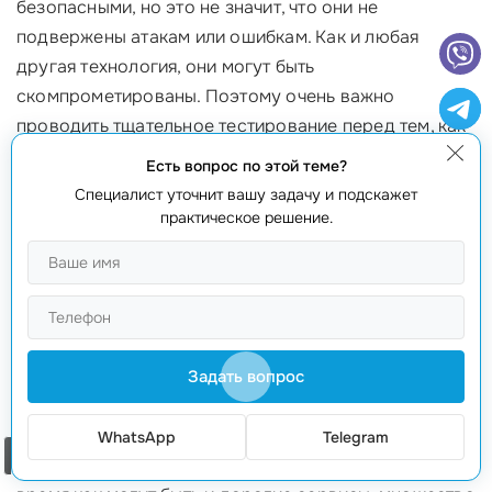
безопасными, но это не значит, что они не
подвержены атакам или ошибкам. Как и любая
другая технология, они могут быть
скомпрометированы. Поэтому очень важно
проводить тщательное тестирование перед тем, как
развернуть контракт. Например, одна финансовая
Есть вопрос по этой теме?
компания потеряла 1,5 миллиона долларов из-за
Специалист уточнит вашу задачу и подскажет
уязвимости в смарт контракте, не прошедшем
практическое решение.
достаточное тестирование! Тогда как, в отличие от
них, мы проводим многоуровневое тестирование и
аудиты для ваших контрактов, чтобы гарантировать
их безопасность.
Задать вопрос
Миф 5: Смарт контракты слишком дороги
Многие думают, что создание смарт контракта
WhatsApp
Telegram
Заказать звонок
требует значительных финансовых вложений. В то