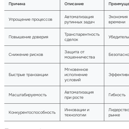
Причина
Описание
Преимуще
Автоматизация
Экономия
Упрощение процессов
рутинных задач
времени
Транспарентность
Повышение доверия
Убедитель
сделок
Защита от
Снижение рисков
Безопасно
мошенничества
Мгновенное
Быстрые транзакции
исполнение
Эффектив
условий
Автоматизация
Масштабируемость
Гибкость
при росте
Инновации и
Лидерство
Конкурентоспособность
технологии
рынке