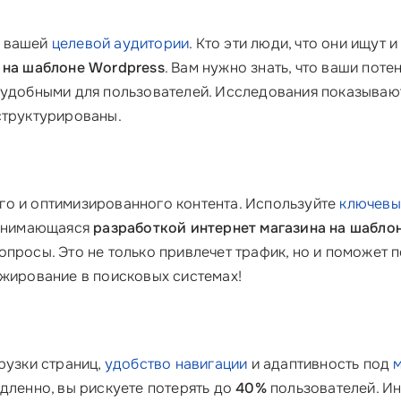
е вашей
целевой аудитории
. Кто эти люди, что они ищут 
на шаблоне Wordpress
. Вам нужно знать, что ваши пот
 удобными для пользователей. Исследования показывают
структурированы.
го и оптимизированного контента. Используйте
ключевы
занимающаяся
разработкой интернет магазина на шабло
просы. Это не только привлечет трафик, но и поможет 
нжирование в поисковых системах!
рузки страниц,
удобство навигации
и адаптивность под
дленно, вы рискуете потерять до
40%
пользователей. Ин