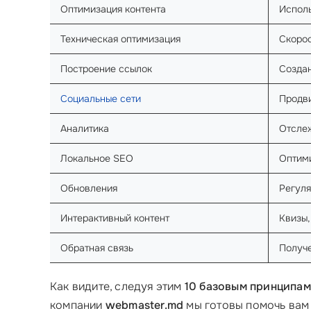
Оптимизация контента
Испол
Техническая оптимизация
Скорос
Построение ссылок
Создан
Социальные сети
Продв
Аналитика
Отсле
Локальное SEO
Оптими
Обновления
Регул
Интерактивный контент
Квизы,
Обратная связь
Получе
Как видите, следуя этим
10 базовым принципа
компании
webmaster.md
мы готовы помочь вам 