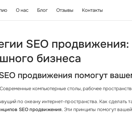
лио
О нас
Блог
Отзывы
Контакты
егии SEO продвижения: 
ешного бизнеса
 SEO продвижения помогут ваше
 Современные компьютерные столы, рабочее пространство,
лывущий по океану интернет-пространства. Как сделать т
инципов SEO продвижения
. Эти принципы помогут ваше