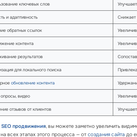
ьзование ключевых слов
Улучшае
ть и адаптивность
Снижает 
ие обратных ссылок
Увеличив
ижение контента
Увеличив
живание результатов
Сопостав
зация для локального поиска
Привлека
ярное
обновление контента
Удержани
 опросы, видео
Увеличив
ние отзывов от клиентов
Улучшает
м
SEO продвижения
, вы можете заметно увеличить видим
на всех этапах этого процесса — от
создания сайта
до е