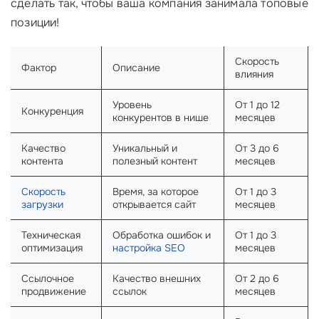
сделать так, чтобы ваша компания занимала топовые
позиции!
Скорость
Фактор
Описание
влияния
Уровень
От 1 до 12
Конкуренция
конкурентов в нише
месяцев
Качество
Уникальный и
От 3 до 6
контента
полезный контент
месяцев
Скорость
Время, за которое
От 1 до 3
загрузки
открывается сайт
месяцев
Техническая
Обработка ошибок и
От 1 до 3
оптимизация
настройка SEO
месяцев
Ссылочное
Качество внешних
От 2 до 6
продвижение
ссылок
месяцев