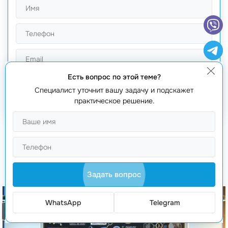
Есть вопрос по этой теме?
Получить предложение
Специалист уточнит вашу задачу и подскажет
практическое решение.
Вам также будет интересно
Задать вопрос
WhatsApp
Telegram
Заказать звонок