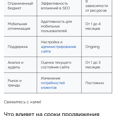
В
Ограниченный
Эффективность
зависимости
бюджет
вложений в SEO
от ресурсов
Адаптивность для
Мобильная
От 1 до 4
мобильных
оптимизация
месяцев
пользователей
Настройка и
Поддержка
администрирование
Оngoing
сайта
Анализ и
Оценка текущего
От 1 до 3
аудиты
состояния сайта
месяцев
Изменение
Рынок и
потребностей
Постоянно
тренды
клиентов
Свяжитесь с нами!
Что влияет на сроки продвижения