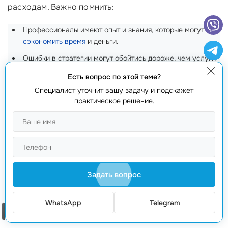
расходам. Важно помнить:
Профессионалы имеют опыт и знания, которые могут
сэкономить время
и деньги.
Ошибки в стратегии могут обойтись дороже, чем услуги
специалистов.
Есть вопрос по этой теме?
Вы получите качественную помощь в анализе и
Специалист уточнит вашу задачу и подскажет
оптимизации вашего бизнеса.
практическое решение.
Таким образом, важно развеять эти мифы и
понимать, что успешное
продвижение интернет
магазина обуви
— это не только реклама, но и целая
стратегия, основанная на тщательном анализе и
Задать вопрос
систематическом подходе. Если вы хотите получить
профессиональную помощь и избежать
WhatsApp
Telegram
распространенных ошибок, звоните нам по
Заказать звонок
телефону
+373 601 066 66
. Мы будем рады помочь