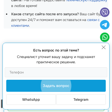
сайта?
Мы готовы предоставить
техническую поддержку
в любое время!
Каков статус сайта после его запуска?
Ваш сайт будет
доступен 24/7 и поможет вам оставаться на
связи с
клиентами
.
Есть вопрос по этой теме?
Получить коммерческое предложение
Специалист уточнит вашу задачу и подскажет
практическое решение.
Задать вопрос
WhatsApp
Telegram
Заказать звонок
Получить предложение