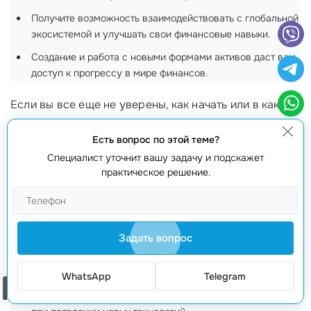
Получите возможность взаимодействовать с глобальной
экосистемой и улучшать свои финансовые навыки.
Создание и работа с новыми формами активов даст вам
доступ к прогрессу в мире финансов.
Если вы все еще не уверены, как начать или в каких
проектах инвестировать, мы в webmaster.md готовы
Есть вопрос по этой теме?
помочь! Позвоните по номеру
+373 601 066 66
или
Специалист уточнит вашу задачу и подскажет
запишитесь на консультацию на нашем сайте
практическое решение.
webmaster.md
. Наши эксперты с 20-летним опытом
помогут вам подготовиться к инвестициям в
Web3
и
развить ваш потенциал!
Задать вопрос
Часто задаваемые вопросы
WhatsApp
Telegram
Когда лучше инвестировать в Web3?
Заказать звонок
Лучше всего входить на рынке в периоды коррекции и