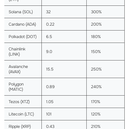
Solana (SOL)
32
300%
Cardano (ADA)
0.22
200%
Polkadot (DOT)
6.5
180%
Chainlink
9.0
150%
(LINK)
Avalanche
15.5
250%
(AVAX)
Polygon
0.89
240%
(MATIC)
Tezos (XTZ)
1.05
170%
Litecoin (LTC)
101
120%
Ripple (XRP)
0.43
210%