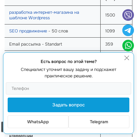
разработка интернет-магазина на
1500
шаблоне Wordpress
SEO продвижение
- 50 слов
1099
Email рассылка - Standart
359
SMM продвижение - Пакет MIDDLE
1059
Есть вопрос по этой теме?
Специалист уточнит вашу задачу и подскажет
Советы по безопасности для интернет-
300
магазинов
практическое решение.
Консультация по SMM
200
Разработка упаковки для продуктов
700
Задать вопрос
Разработка дизайна для онлайн-рекламы
500
WhatsApp
Telegram
Заказать звонок
Курс по основам
Электронной
800
коммерции