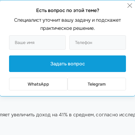
лиентов
? Благодаря
CRM для продаж
, вы можете быстр
Есть вопрос по этой теме?
клиентов
.
Специалист уточнит вашу задачу и подскажет
практическое решение.
, прогнозируют свои продажи с высокой точностью – до
рсов
.
Задать вопрос
 сможет видеть прогресс каждого члена. Например, вы 
WhatsApp
Telegram
яет увеличить доход на 41% в среднем, согласно иссл