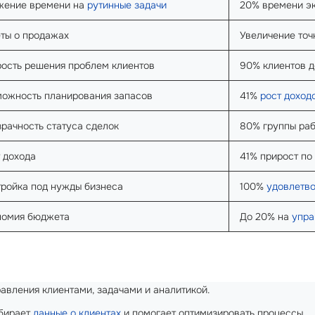
жение времени на
рутинные задачи
20% времени э
ты о продажах
Увеличение точ
ость решения проблем клиентов
90% клиентов 
ожность планирования запасов
41%
рост доход
рачность статуса сделок
80% группы ра
 дохода
41% прирост по
ройка под нужды бизнеса
100%
удовлетво
номия бюджета
До 20% на
упра
авления клиентами, задачами и аналитикой.
бирает
данные о клиентах
и помогает оптимизировать процессы.