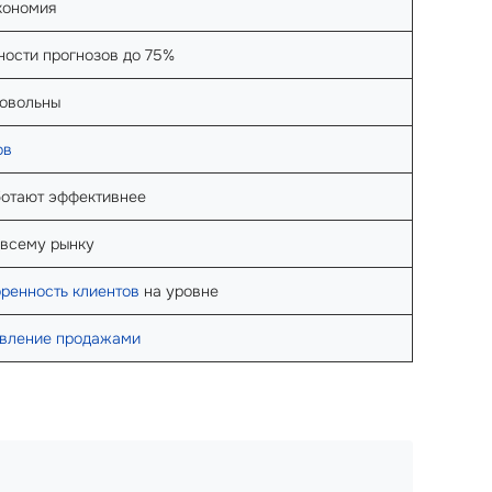
кономия
ности прогнозов до 75%
довольны
ов
ботают эффективнее
 всему рынку
ренность клиентов
на уровне
вление продажами