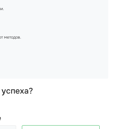
и.
от методов.
 успеха?
е