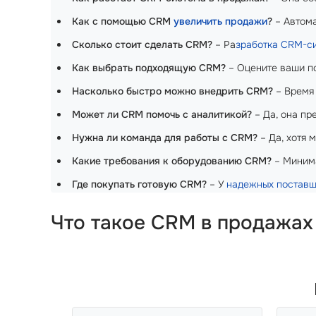
Как с помощью CRM
увеличить продажи
?
– Автома
Сколько стоит сделать CRM?
– Ра
зработка CRM-с
Как выбрать подходящую CRM?
– Оцените ваши по
Насколько быстро можно внедрить CRM?
– Время 
Может ли CRM помочь с аналитикой?
– Да, она пр
Нужна ли команда для работы с CRM?
– Да, хотя 
Какие требования к оборудованию CRM?
– Минима
Где покупать готовую CRM?
– У
надежных постав
Что такое CRM в продажах 