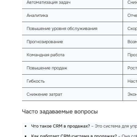
Автоматизация задач
Сни
Аналитика
Отче
Повышение уровня обслуживания
Скор
Прогнозирование
Возм
Командная работа
Проз
Повышение продаж
Рост
Гибкость
Наст
Снижение затрат
Эко
Часто задаваемые вопросы
Что такое CRM в продажах?
– Это система для упр
Как работает CRM-система в продажах?
– Она со