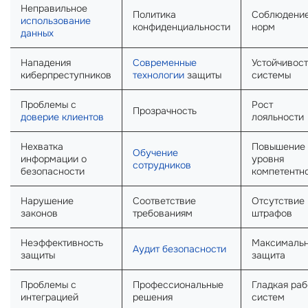
Неправильное
Политика
Соблюдени
использование
конфиденциальности
норм
данных
Нападения
Современные
Устойчивост
киберпреступников
технологии
защиты
системы
Проблемы с
Рост
Прозрачность
доверие клиентов
лояльности
Нехватка
Повышение
Обучение
информации о
уровня
сотрудников
безопасности
компетентн
Нарушение
Соответствие
Отсутствие
законов
требованиям
штрафов
Неэффективность
Максималь
Аудит безопасности
защиты
защита
Проблемы с
Профессиональные
Гладкая раб
интеграцией
решения
систем