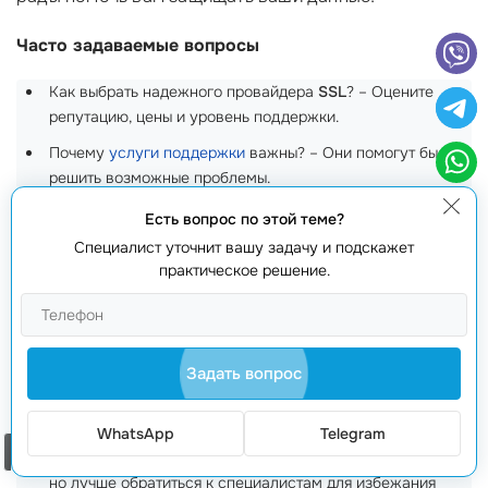
Часто задаваемые вопросы
Как выбрать надежного провайдера
SSL
? – Оцените
репутацию, цены и уровень поддержки.
Почему
услуги поддержки
важны? – Они помогут быстро
решить возможные проблемы.
Как долго действуют
SSL сертификаты
? – Срок действия
Есть вопрос по этой теме?
обычно составляет от одного до трёх лет.
Специалист уточнит вашу задачу и подскажет
практическое решение.
Чем отличаются различные типы сертификатов? – DV, OV
и EV отличаются уровнем проверки и доверия.
Как проверить, что провайдер надёжен? – Читайте
отзывы текущих клиентов и рейтинг компании.
Задать вопрос
Что делать, если сертификат истек? – Обратитесь к
провайдеру для его продления или замены.
WhatsApp
Telegram
Заказать звонок
Можно ли установить сертификат самостоятельно? – Да,
но лучше обратиться к специалистам для избежания