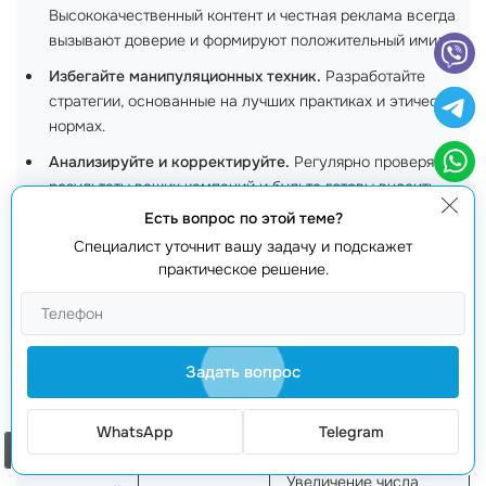
Высококачественный контент и честная реклама всегда
вызывают доверие и формируют положительный имидж.
Избегайте манипуляционных техник.
Разработайте
стратегии, основанные на лучших практиках и этических
нормах.
Анализируйте и корректируйте.
Регулярно проверяйте
результаты ваших кампаний и будьте готовы вносить
изменения в случае необходимости.
Есть вопрос по этой теме?
Специалист уточнит вашу задачу и подскажет
Реальные примеры успешного продвижения без
практическое решение.
рисков:
Метод
Компания
Результат
продвижения
Задать вопрос
интернет-
Увеличение трафика
SEO
WhatsApp
Telegram
магазин
на 100% за 6 месяцев
Заказать звонок
Увеличение числа