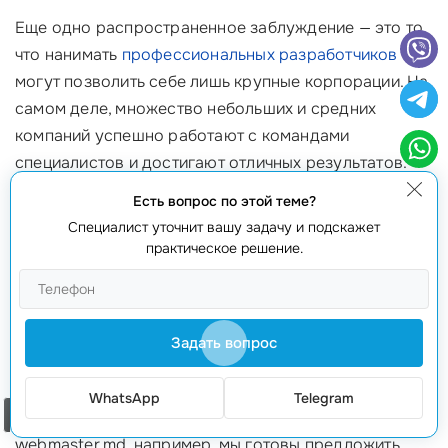
Еще одно распространенное заблуждение — это то,
что нанимать
профессиональных разработчиков
могут позволить себе лишь крупные корпорации. На
самом деле, множество небольших и средних
компаний успешно работают с командами
специалистов и достигают отличных результатов.
Пример: стартап в сфере игр, который вложил
Есть вопрос по этой теме?
средства в разработку качественных 3D-
Специалист уточнит вашу задачу и подскажет
персонажей, смог привлечь внимание инвесторов и
практическое решение.
успешно пройти первичное размещение акций.
Факт: Доступные ставки и предложения
Задать вопрос
В мире существует огромное количество фирм,
предлагающих широкий диапазон цен на
WhatsApp
Telegram
Заказать звонок
разработку
персонажей
. В нашей компании
webmaster.md, например, мы готовы предложить