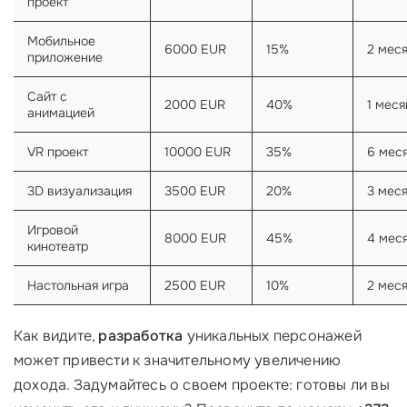
проект
Мобильное
6000 EUR
15%
2 мес
приложение
Сайт с
2000 EUR
40%
1 меся
анимацией
VR проект
10000 EUR
35%
6 мес
3D визуализация
3500 EUR
20%
3 мес
Игровой
8000 EUR
45%
4 мес
кинотеатр
Настольная игра
2500 EUR
10%
2 мес
Как видите,
разработка
уникальных персонажей
может привести к значительному увеличению
дохода. Задумайтесь о своем проекте: готовы ли вы