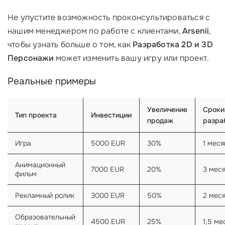
Не упустите возможность проконсультироваться с
нашим менеджером по работе с клиентами,
Arsenii
,
чтобы узнать больше о том, как
Разработка 2D и 3D
Персонажи
может изменить вашу игру или проект.
Реальные примеры
Увеличение
Сроки
Тип проекта
Инвестиции
продаж
разра
Игра
5000 EUR
30%
1 меся
Анимационный
7000 EUR
20%
3 мес
фильм
Рекламный ролик
3000 EUR
50%
2 мес
Образовательный
4500 EUR
25%
1,5 ме